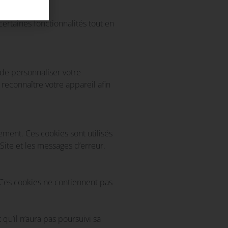
certaines fonctionnalités tout en
de personnaliser votre
reconnaître votre appareil afin
ement. Ces cookies sont utilisés
ite et les messages d’erreur.
. Ces cookies ne contiennent pas
 qu’il n’aura pas poursuivi sa