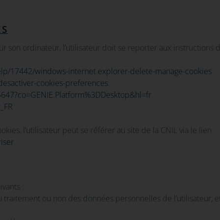
ES
r son ordinateur, l’utilisateur doit se reporter aux instructions 
/help/17442/windows-internet explorer-delete-manage-cookies
r-desactiver-cookies-preferences
95647?co=GENIE.Platform%3DDesktop&hl=fr
r_FR
s, l’utilisateur peut se référer au site de la CNIL via le lien
riser
ivants :
u traitement ou non des données personnelles de l’utilisateur, e