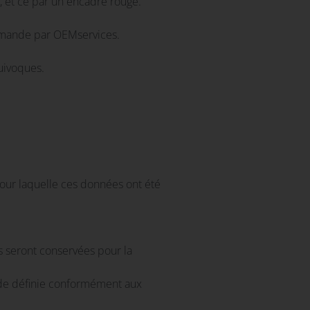
, et ce par un encadré rouge.
demande par OEMservices.
quivoques.
pour laquelle ces données ont été
es seront conservées pour la
iode définie conformément aux