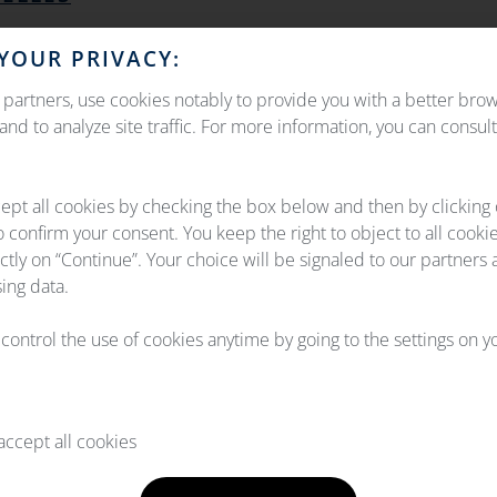
rsonnelles qu’aux destinataires suivants, conformément à la 
YOUR PRIVACY:
540 – Jebel Ali Free Zone – Dubai – U.A.E
partners, use cookies notably to provide you with a better bro
, Atlanta, Georgia 30354 – U.S.A
nd to analyze site traffic. For more information, you can consul
8788 Singapore – SINGAPORE
enance du Site.
ept all cookies by checking the box below and then by clicking
sférées hors de l’Espace Economique Européen, OEMservices pren
o confirm your consent. You keep the right to object to all cooki
ectly on “Continue”. Your choice will be signaled to our partners 
ing data.
l control the use of cookies anytime by going to the settings on 
utilise des cookies afin d’élaborer des statistiques de consultat
iser le Site.
ccept all cookies
eur lorsque vous visitez un site web. Ils peuvent être utilisés p
reil afin que vous puissiez être reconnu comme le même utilisate
plusieurs types de cookies qui ont différentes finalités et notamme