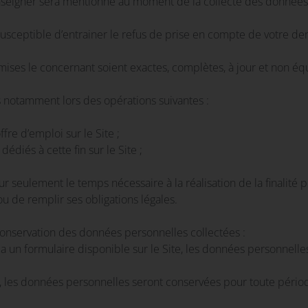
renseigner sera mentionné au moment de la collecte des données
usceptible d’entrainer le refus de prise en compte de votre 
smises le concernant soient exactes, complètes, à jour et non é
s notamment lors des opérations suivantes :
re d’emploi sur le Site ;
dédiés à cette fin sur le Site ;
r seulement le temps nécessaire à la réalisation de la finalité 
ou de remplir ses obligations légales.
 conservation des données personnelles collectées :
ia un formulaire disponible sur le Site, les données personnell
teur, les données personnelles seront conservées pour toute pér